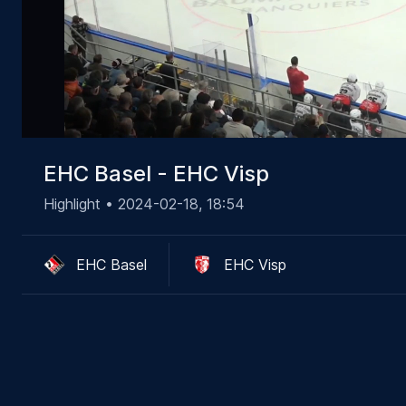
00:15
/
02:28
EHC Basel - EHC Visp
Highlight •
2024-02-18, 18:54
EHC Basel
EHC Visp